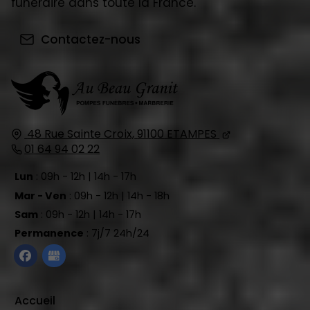
funéraire dans toute la France.
Contactez-nous
48 Rue Sainte Croix,
91100
ETAMPES
01 64 94 02 22
Lun
: 09h - 12h | 14h - 17h
Mar - Ven
: 09h - 12h | 14h - 18h
Sam
: 09h - 12h | 14h - 17h
Permanence
: 7j/7 24h/24
Accueil