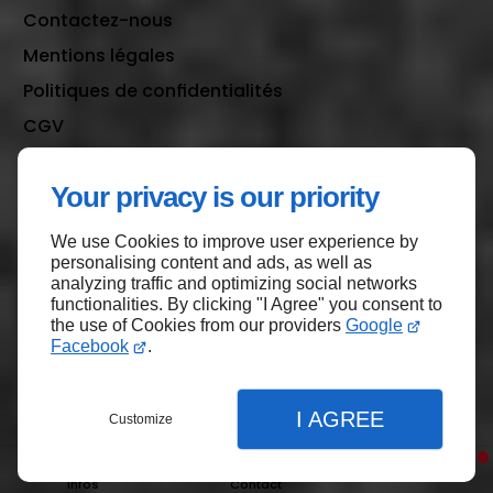
Contactez-nous
Mentions légales
Politiques de confidentialités
CGV
Plan du site
Your privacy is our priority
We use Cookies to improve user experience by
Haut de page
personalising content and ads, as well as
analyzing traffic and optimizing social networks
functionalities. By clicking "I Agree" you consent to
the use of Cookies from our providers
Google
Facebook
.
I AGREE
Customize
Infos
Contact