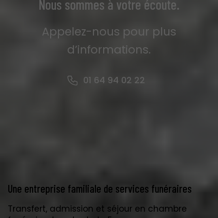
Nous sommes à votre écoute.
Appelez-nous pour plus
d’informations.
01 64 94 02 22
Une entreprise familiale de services funéraires
Transfert, admission et séjour en chambre