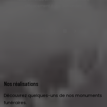
marbrerie funéraire, la vente d’articles
funéraires, la prévoyance obsèques, etc.
Nos réalisations
Découvrez quelques-uns de nos monuments
funéraires.