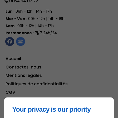
01 64 94 02 22
Lun
: 09h - 12h | 14h - 17h
Mar - Ven
: 09h - 12h | 14h - 18h
Sam
: 09h - 12h | 14h - 17h
Permanence
: 7j/7 24h/24
Accueil
Contactez-nous
Mentions légales
Politiques de confidentialités
CGV
Plan du site
Your privacy is our priority