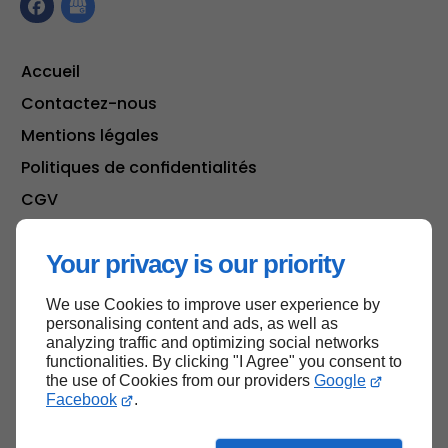
Accueil
Contactez-nous
Mentions légales
Politiques de confidentialités
CGV
Plan du site
Your privacy is our priority
We use Cookies to improve user experience by
Haut de page
personalising content and ads, as well as
analyzing traffic and optimizing social networks
functionalities. By clicking "I Agree" you consent to
the use of Cookies from our providers
Google
Facebook
.