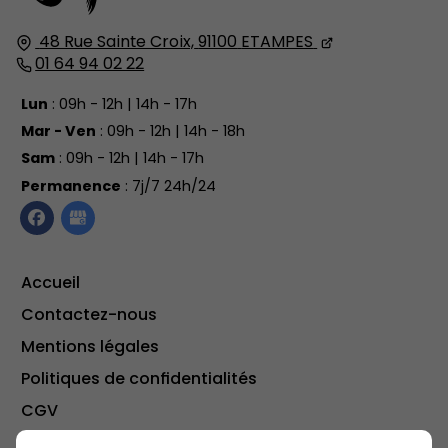
48 Rue Sainte Croix,
91100
ETAMPES
01 64 94 02 22
Lun
: 09h - 12h | 14h - 17h
Mar - Ven
: 09h - 12h | 14h - 18h
Sam
: 09h - 12h | 14h - 17h
Permanence
: 7j/7 24h/24
Accueil
Contactez-nous
Mentions légales
Politiques de confidentialités
CGV
Plan du site